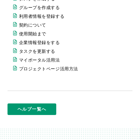
グループを作成する
利用者情報を登録する
契約について
使用開始まで
企業情報登録をする
タスクを更新する
マイポータル活用法
プロジェクトページ活用方法
ヘルプ一覧へ