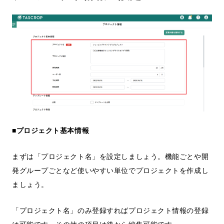
■プロジェクト基本情報
まずは「プロジェクト名」を設定しましょう。機能ごとや開
発グループごとなど使いやすい単位でプロジェクトを作成し
ましょう。
「プロジェクト名」のみ登録すればプロジェクト情報の登録